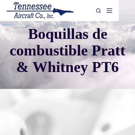
Saltar
al
contenido
Boquillas de
combustible Pratt
& Whitney PT6