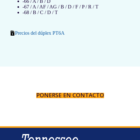
-66 / A / B / D
-67 / A / AF / AG / B / D / F / P / R / T
-68 / B / C / D / T
Precios del dúplex PT6A
PONERSE EN CONTACTO