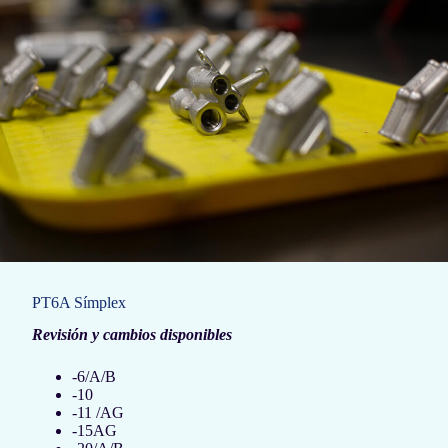
PT6A Símplex
Revisión y cambios disponibles
-6/A/B
-10
-11 /AG
-15AG