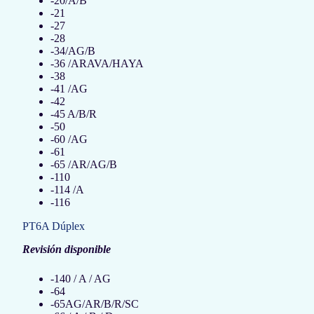
-20/A/B
-21
-27
-28
-34/AG/B
-36 /ARAVA/HAYA
-38
-41 /AG
-42
-45 A/B/R
-50
-60 /AG
-61
-65 /AR/AG/B
-110
-114 /A
-116
PT6A Dúplex
Revisión disponible
-140 / A / AG
-64
-65AG/AR/B/R/SC